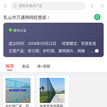
乳山市万通筛网经营部
身份认证
成立时间：
2008年05月22日
经营模式：
贸易批发
主营产品：
荷兰网、护栏网、建筑网片、网格
布、保温钉、勾花网、刺绳、护角
网、电焊网、钢板网、不锈钢网、隔
音毡
推荐
新品
商+视频
护栏网厂家，西南护栏网，四川护栏网
体育篮球场围网 运动场护栏网